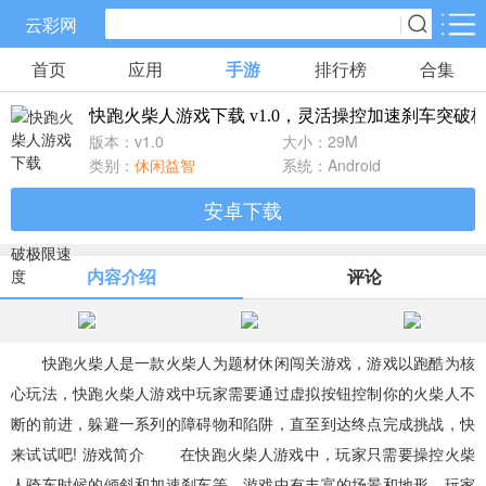
云彩网
首页
应用
手游
排行榜
合集
手游分类
应用分类
快跑火柴人游戏下载 v1.0，灵活操控加速刹车突破
卡牌回合
休闲益智
角色扮演
版本：v1.0
大小：29M
631款手游
172款手游
202款手游
类别：
休闲益智
系统：Android
安卓下载
棋牌游戏
飞行射击
动作格斗
0款手游
48款手游
34款手游
内容介绍
评论
策略塔防
体育竞速
冒险解谜
83款手游
29款手游
41款手游
快跑火柴人是一款火柴人为题材休闲闯关游戏，游戏以跑酷为核
心玩法，快跑火柴人游戏中玩家需要通过虚拟按钮控制你的火柴人不
模拟经营
音乐舞蹈
儿童教育
断的前进，躲避一系列的障碍物和陷阱，直至到达终点完成挑战，快
45款手游
2款手游
3款手游
来试试吧! 游戏简介 在快跑火柴人游戏中，玩家只需要操控火柴
人骑车时候的倾斜和加速刹车等，游戏中有丰富的场景和地形，玩家