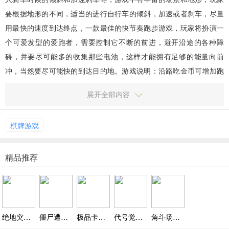
要根据地形的不同，适当的进行自行车的倾斜，加速或者刹车，尽量
用最快的速度到达终点，一款最佳的快节奏跑步游戏，玩家将扮演一
个可爱发型的爱跑者，需要控制它不断的前进，避开沿途的各种障
碍，并要尽可能多的收集那些电池，这样才能拥有足够的能量向前
冲，当然要尽可能快的到达目的地。游戏说明：沿路吃金币可增加跑
酷速度。 玩家评测 1.经典的火柴人形象设计，简洁轻松的跑...
展开全部内容
棋牌游戏
精品推荐
绝地突击战场游戏下载,丰富装备体验真实射击手感
僵尸遭遇战游戏下载中文版,利用精湛枪法释放压力畅爽对决
极品卡车手游下载,高效完成任务解锁丰厚奖励
代号觉醒v1.3 最新版，十二古国联盟对抗虚空生物全新体验
角斗场游戏下载 v1.0,畅享丰富英雄与武器挑战