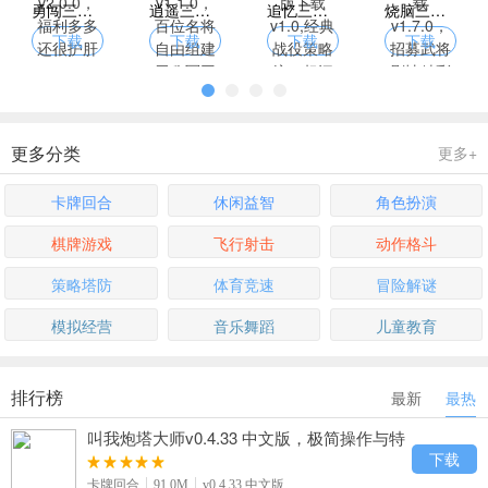
勇闯三国手游官网版下载 v2.0.0，福利多多还很护肝
逍遥三国官网版手游 v1.1.0，百位名将自由组建无敌军团
追忆三国群英传单机手游版下载 v1.0,经典战役策略统一超沉浸
烧脑三国志官网版手游下载 v1.7.0，招募武将剧情精彩超带感
下载
下载
下载
下载
更多分类
更多+
卡牌回合
休闲益智
角色扮演
棋牌游戏
飞行射击
动作格斗
策略塔防
体育竞速
冒险解谜
模拟经营
音乐舞蹈
儿童教育
排行榜
最新
最热
叫我炮塔大师v0.4.33 中文版，极简操作与特
效火力爽快体验
下载
卡牌回合
91.0M
v0.4.33 中文版