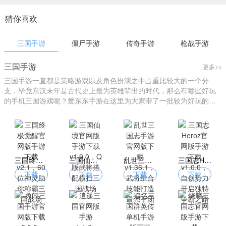
猜你喜欢
三国手游
僵尸手游
传奇手游
枪战手游
三国手游
更多>>
三国手游一直都是策略游戏以及角色扮演之中占重比较大的一个分
支，毕竟东汉末年是古代史上最为英雄辈出的时代，那么有哪些好玩
的手机三国游戏呢？爱东东手游在这里为大家带了一批较为好玩的三
国游戏大全。
三国终极觉醒官网版手游下载 v2.1，60位神灵助你称霸三国战场
三国仙境官网版手游下载 v1.9.0，Q版武将搭配横扫三国战场
乱世三国志手游官网版下载 v1.36.1，武将组合技能打造最强军团
三国志Heroz官网版手游下载 v1.0.0，自创势力开启独特争霸之路
下载
下载
下载
下载