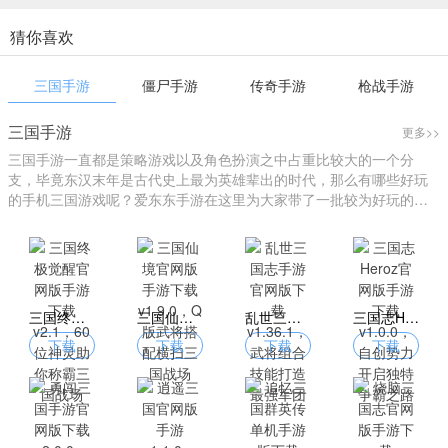
猜你喜欢
三国手游
僵尸手游
传奇手游
枪战手游
三国手游
更多>>
三国手游一直都是策略游戏以及角色扮演之中占重比较大的一个分
支，毕竟东汉末年是古代史上最为英雄辈出的时代，那么有哪些好玩
的手机三国游戏呢？爱东东手游在这里为大家带了一批较为好玩的三
国游戏大全。
三国终极觉醒官网版手游下载 v2.1，60位神灵助你称霸三国战场
三国仙境官网版手游下载 v1.9.0，Q版武将搭配横扫三国战场
乱世三国志手游官网版下载 v1.36.1，武将组合技能打造最强军团
三国志Heroz官网版手游下载 v1.0.0，自创势力开启独特争霸之路
下载
下载
下载
下载