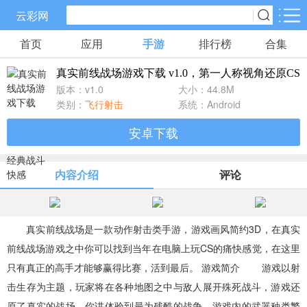
云彩网
首页
应用
手游
排行榜
合集
手游分类
应用分类
真实前线战场游戏下载 v1.0，第一人称视角还原C
卡牌回合
休闲益智
角色扮演
版本：v1.0
大小：44.8M
631款手游
172款手游
202款手游
类别：
飞行射击
系统：Android
安卓下载
棋牌游戏
飞行射击
动作格斗
0款手游
48款手游
34款手游
内容介绍
评论
策略塔防
体育竞速
冒险解谜
83款手游
29款手游
41款手游
真实前线战场是一款动作射击类手游，游戏画风简约3D，在真实
前线战场游戏之中你可以找到当年在电脑上玩CS的痛快感觉，在这里
模拟经营
音乐舞蹈
儿童教育
只有真正的高手才能够赢得比赛，活到最后。 游戏简介 游戏以射
45款手游
2款手游
3款手游
击生存为主题，玩家将在各种地图之中与敌人展开殊死战斗，游戏还
原了真实的战场，你讲体验到最为残酷的战争。游戏内的武器种类繁