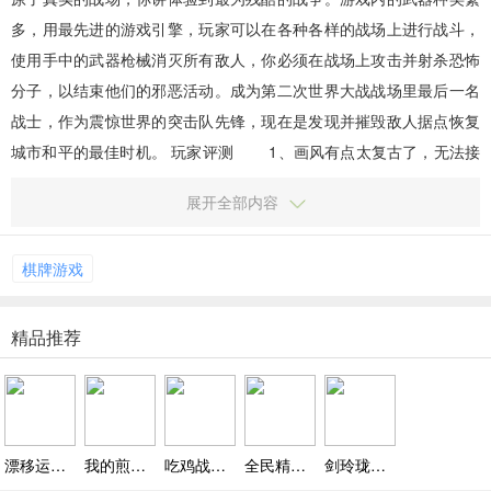
多，用最先进的游戏引擎，玩家可以在各种各样的战场上进行战斗，
使用手中的武器枪械消灭所有敌人，你必须在战场上攻击并射杀恐怖
分子，以结束他们的邪恶活动。成为第二次世界大战战场里最后一名
战士，作为震惊世界的突击队先锋，现在是发现并摧毁敌人据点恢复
城市和平的最佳时机。 玩家评测 1、画风有点太复古了，无法接
受; 2、仿的CS，但是我感觉CS的画风还是比这...
展开全部内容
棋牌游戏
精品推荐
漂移运动游戏下载 v1.0，用冠军奖励打造你的专属座驾
我的煎饼店游戏下载 v1.0，趣味经营与制作煎饼的休闲体验
吃鸡战争射击v1.0.83 安卓版，利用掩体战术与武器解锁快速成长
全民精英求生游戏下载，皮皮球泳圈趣味钢枪欢乐对决
剑玲珑之飘渺仙途官网版手游下载 v1.2.7，转职系统打造专属仙道技能